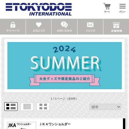
1 / 1ページ
（全8件）
ＪＫＡワンショルダー