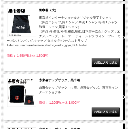
黒巾着（大）
東京堂インターナショナルオリジナル漢字Ｔシャツ
（押忍Ｔシャツ,侍Ｔシャツ,拳魂Ｔシャツ,松濤Ｔシャツ,
和道Ｔシャツ,剛柔Ｔシャツ）
【押忍,侍,拳魂,松濤,和道,剛柔,日本空手協会】グッズ：エ
ナメルバッグ,トレーナー,ティーシャツ,ウィンドブレーカ
ー,ボストンバッグ,キャップ,タオル,缶バッジ,ストラップ
Tshirt,osu,samurai,kenkon,shotho,wadou,goju,JKA,T-shirt
価格： 1,650円(本体 1,500円)
糸東会ナップザック、黒巾着
糸東会ナップザック、巾着、糸東会グッズ、東京堂イン
ターナショナル
価格： 1,100円(本体 1,000円)