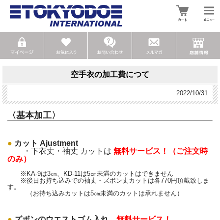
空手衣の加工費につて
2022/10/31
〈基本加工〉
●
カット Ajustment
・下衣丈・袖丈 カットは
無料サービス！（ご注文時
のみ）
※KA-9は3㎝、KD-11は5㎝未満のカットはできません
※後日お持ち込みでの袖丈・ズボン丈カットは各770円頂戴致しま
す。
（お持ち込みカットは5㎝未満のカットは承れません）
●
ズボンのウエストゴム入れ
無料サービス！