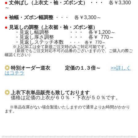
●
丈
伸ばし（上衣丈・袖・ズボン丈）
・・・
各￥3,300
～
●
袖幅・ズボン幅調整
・・・
各￥3,300
～
●
見返しの調整（上衣裾・袖・ズボン裾）
・見返し幅調整 ・・・ 各￥1,200～
・見返し厚さ調整 ・・・ 各￥ 770～
・見返しステッチ本数
・・・ 各￥ 770～
※上記加工は全て新規ご注文時のみご対応可能です。
（新規でもご注文対応不可の品番のございますので、ご購入の際ご
確認ください）
◎
特別オーダー道衣 定価の１.３倍～
>>詳しく
はコチラ
◎
上衣下衣単品販売も致しております
価格は定価の上衣が６０％ ・下衣が５０％です。
※単品在庫がない場合製造いたしますので通常よりお時間がかかり
ます。