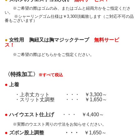
※ご希望の際はゴムのみ、またはゴムと紐両方かをご指定くださ
い。
※シャーリングゴム仕様は￥3,300頂戴致します（
ご対応不可の品
番もございます）
●
女性用 胸紐又は胸マジックテープ
無料サービ
ス！
※ご希望の際はどちらかをご指定ください
。
〈特殊加工〉
※すべて税込
●
上着
・上衣丈カット ・・・ ￥3,300～
・スリット丈調整 ・・・ ￥1,650～
●
ハイウエスト仕上げ
・・・ ￥4,400～
※実際のウエスト周りの寸法をお知らせください。
●
ズボン股上調整
・・・
￥1,650～