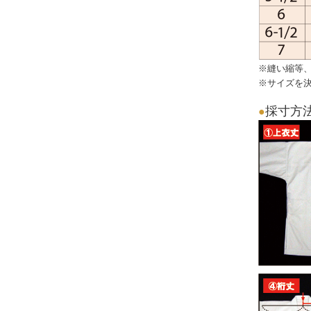
※縫い縮等
※サイズを
採寸方
●