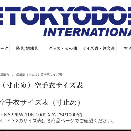
マーク
防具/鍛錬具
グッズ・その他
サイズ表・注文書
マ
帯
試合用防具
オリジナルグッ
サイズ表
ズ
関連情報
伝統型（寸止め）空手衣サイズ表
キックミット/
加工賃
（寸止め）空手衣サイズ表
鍛錬具
Tシャツ
帯
注文書
サポーター
ファイテングッ
空手衣サイズ表（寸止め）
繍
特別仕立て注文
ズ
書
繍
A-9/KW-11/K-10/ＥＸ/AT
/SP1000
/侍
健康関連グッズ
・3、ＥＸ2のサイズ表は各商品ページでご確認ください。
店舗情報
本・DVD