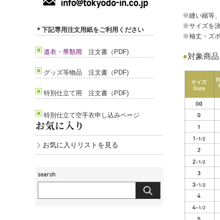
上級者)
※縫い縮等
※サイズを
＊下記専用注文用紙をご利用ください
※袖丈・ズ
道衣・帯類用
注文書（PDF)
●
対象商品：
グッズ等
物品 注文書（PDF)
特別仕立て用 注文書（PDF)
特別仕立て空手衣申し込みページ
お気に入り
お気に入りリストを見る