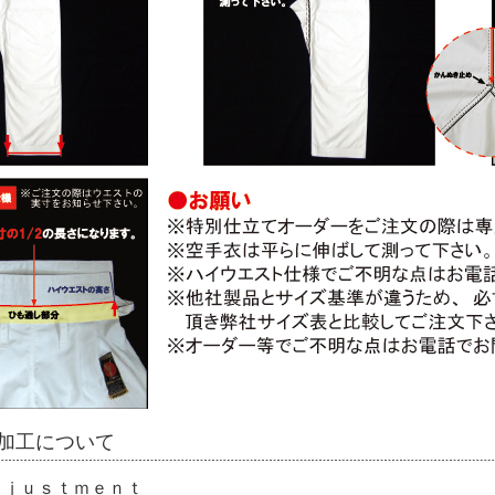
加工について
Ａｊｕｓｔｍｅｎｔ