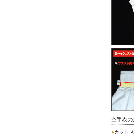
空手衣の
●
カット 