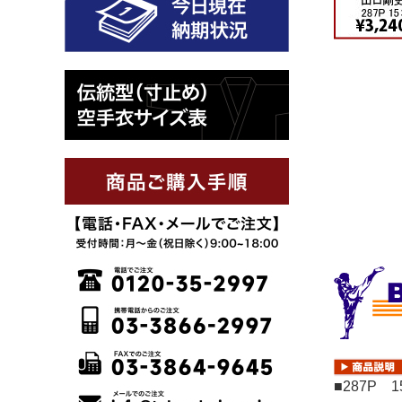
EX-1(組手用)
TS-1(組手用)
ウルトラレーザ
ー(組手用)
AT-3(形用)
拳魂(形用)
KA-9(初心者)
KD-11(初心者)
サムライ(師
範・上級者)
SP100(師範・
■287P 