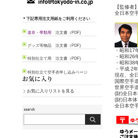
上級者)
【監修者
全日本空
＊下記専用注文用紙をご利用ください
道衣・帯類用
注文書（PDF)
グッズ等
物品 注文書（PDF)
・昭和1
・昭和26
特別仕立て用 注文書（PDF)
・昭和3
・平成 
特別仕立て空手衣申し込みページ
現在、全
お気に入り
国際空手
世界空手道
お気に入りリストを見る
(財)全日本
(財)日本
全日本空