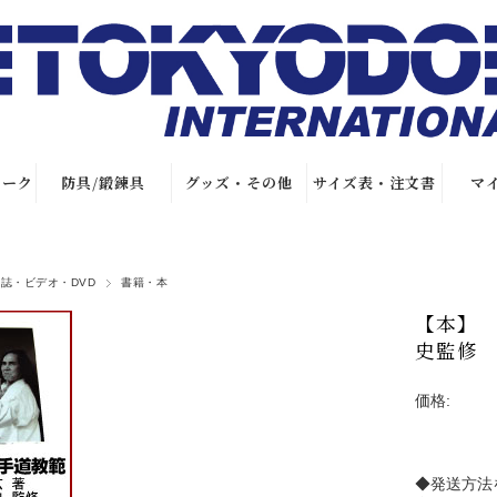
マーク
防具/鍛錬具
グッズ・その他
サイズ表・注文書
マ
帯
試合用防具
オリジナルグッ
サイズ表
ズ
誌・ビデオ・DVD
書籍・本
キックミット/
加工賃
鍛錬具
Tシャツ
【本】
帯
注文書
史監修
サポーター
ファイテングッ
繍
特別仕立て注文
ズ
価格:
書
繍
健康関連グッズ
店舗情報
本・DVD
◆発送方法