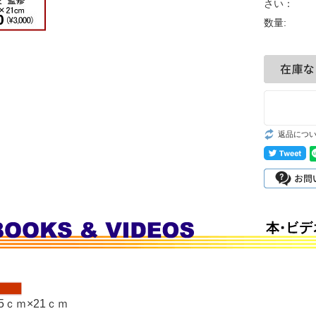
さい：
お問い合わせ
試合用品/審判
数量:
用品/フロアマ
ット/試割板
フルコンタクト
日本拳法
返品につ
15ｃｍ×21ｃｍ