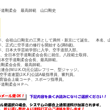
】
手道剛柔会 最高師範 山口剛史
7年、会祖山口剛玄の三男として満州・新京にて誕生。 本名、
年、正式に空手道の修行を開始する(満8歳)。
8年、日本大学芸術学部に入学。空手道部入部。
2年、全日本空手道剛柔会会長に就任。八段範士取得。
日本空手道剛柔会会長、最高師範。
道剛柔会会長、最高師範。
連合(W.U.K.O)元公認レフリー、型ジャッジ。
空手道連盟(J.K.F.)公認A級指導員、審判員。
体育協会上級コーチ、スポーツ指導員。
手道剛柔会ＨＰへ