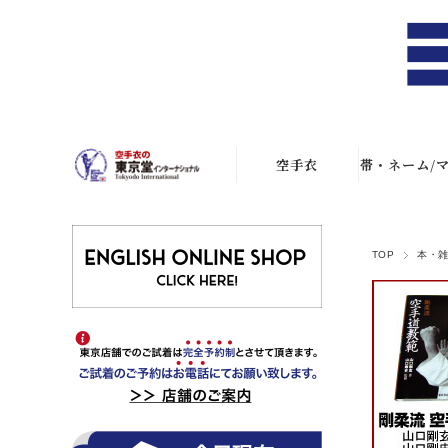
空手衣
帯・ネーム/
空手衣一覧
白帯・色
TOP
本・雑
アスリート
黒帯
JKF試合用
ネーム刺
ファイテン空手
衣
胸マーク刺
S-1(組手用)