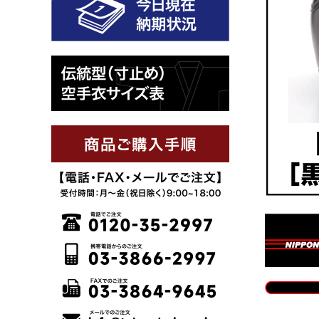
EX-1(組手用)
TS-1(組手用)
ウルトラレーザ
ー(組手用)
AT-3(形用)
拳魂(形用)
KA-9(初心者)
KD-11(初心者)
サムライ(師
範・上級者)
SP100(師範・