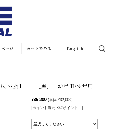
イページ
カートをみる
English
English Site
English
Shopping
拳法 外胴】 ［黒］ 幼年用/少年用
¥35,200
(本体 ¥32,000)
[ポイント還元 352ポイント～]