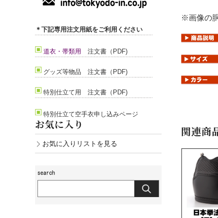
上級者)
※画像の
＊下記専用注文用紙をご利用ください
道衣・帯類用
注文書（PDF)
グッズ等
物品 注文書（PDF)
特別仕立て用 注文書（PDF)
特別仕立て空手衣申し込みページ
お気に入り
関連商
お気に入りリストを見る