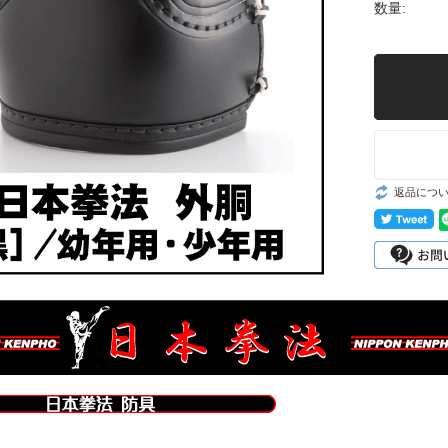
数量:
お問い合わせ
試合用品/審判
用品/フロアマ
ット/試割板
フルコンタクト
日本拳法
返品につ