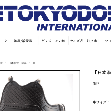
マーク
防具/鍛錬具
グッズ・その他
サイズ表・注文書
マ
帯
試合用防具
オリジナルグッ
サイズ表
ズ
拳法
日本拳法 防具
胴
キックミット/
加工賃
鍛錬具
Tシャツ
【日本
帯
注文書
サポーター
ファイテングッ
価格:
繍
特別仕立て注文
ズ
書
繍
健康関連グッズ
◆サイズ：
店舗情報
本・DVD