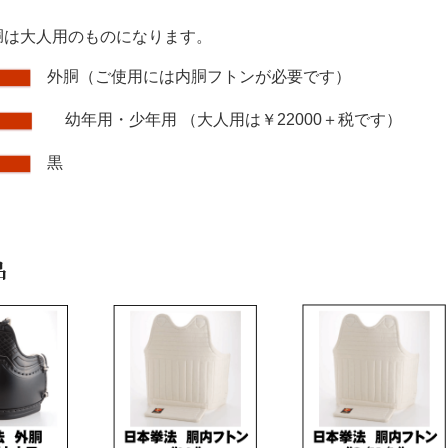
胴は大人用のものになります。
外胴（ご使用には内胴フトンが必要です）
幼年用・少年用 （大人用は￥22000＋税です）
黒
品