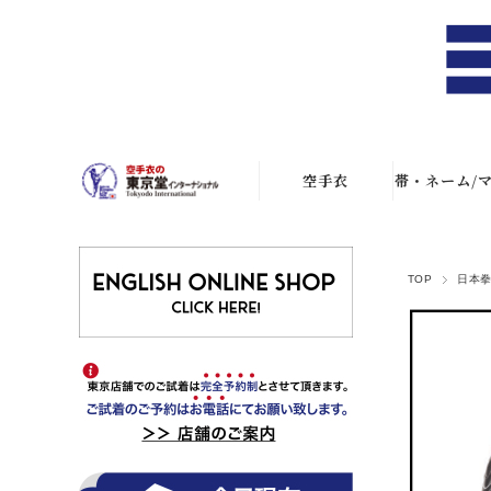
空手衣
帯・ネーム/
空手衣一覧
白帯・色
TOP
日本
アスリート
黒帯
JKF試合用
ネーム刺
ファイテン空手
衣
胸マーク刺
S-1(組手用)